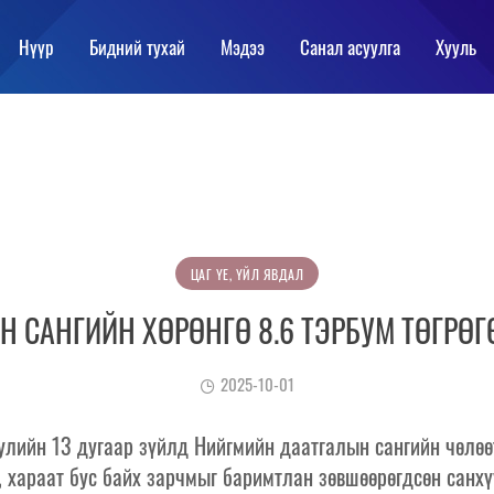
Нүүр
Бидний тухай
Мэдээ
Санал асуулга
Хууль
ЦАГ ҮЕ, ҮЙЛ ЯВДАЛ
 САНГИЙН ХӨРӨНГӨ 8.6 ТЭРБУМ ТӨГРӨ
2025-10-01
улийн 13 дугаар зүйлд Нийгмийн даатгалын сангийн чөлөөт
д, хараат бус байх зарчмыг баримтлан зөвшөөрөгдсөн санхү