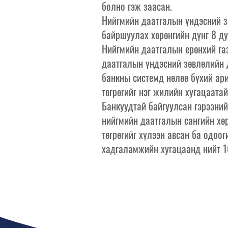
болно гэж заасан.
Нийгмийн даатгалын үндэсний з
байршуулах хөрөнгийн дүнг 8 ду
Нийгмийн даатгалын ерөнхий г
даатгалын үндэсний зөвлөлийн 
банкны системд нөлөө бүхий ар
төгрөгийг нэг жилийн хугацаата
Банкуудтай байгуулсан гэрээний
нийгмийн даатгалын сангийн хөр
төгрөгийг хүлээн авсан ба одоог
хадгаламжийн хугацаанд нийт 10