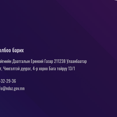
олбоо барих
йгмийн Даатгалын Ерөнхий Газар 211238 Улаанбаатар
т, Чингэлтэй дүүрэг, 4-р хороо Бага тойруу 13/1
-32-29-36
fo@nduz.gov.mn