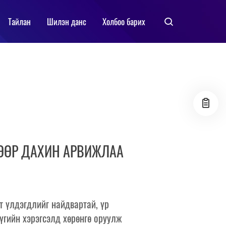
Тайлан
Шилэн данс
Холбоо барих
ГӨӨР ДАХИН АРВИЖЛАА
 үлдэгдлийг найдвартай, үр
үгийн хэрэгсэлд хөрөнгө оруулж