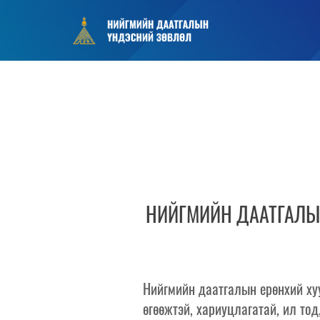
НИЙГМИЙН ДААТГАЛЫН
Нийгмийн даатгалын ерөнхий ху
өгөөжтэй, хариуцлагатай, ил то