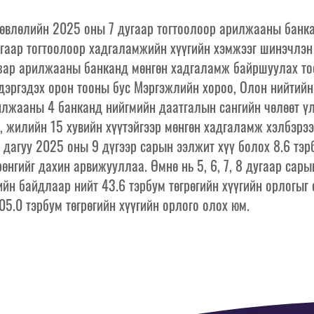
өвлөлийн 2025 оны 7 дугаар тогтоолоор арилжааны банк
гаар тогтоолоор хадгаламжийн хүүгийн хэмжээг шинэчлэн 
азар арилжааны банканд мөнгөн хадгаламж байршуулах т
дэргэдэх орон тооны бус Мэргэжлийн хороо, Олон нийтий
илжааны 4 банканд нийгмийн даатгалын сангийн чөлөөт ү
й, жилийн 15 хувийн хүүтэйгээр мөнгөн хадгаламж хэлбэрэ
 дагуу 2025 оны 9 дүгээр сарын ээлжит хүү болох 8.6 тэрб
өнгийг дахин арвижууллаа. Өмнө нь 5, 6, 7, 8 дугаар сары
ийн байдлаар нийт 43.6 тэрбум төгрөгийн хүүгийн орлогыг
5.0 тэрбум төгрөгийн хүүгийн орлого олох юм.