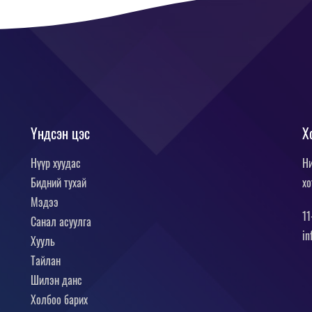
Үндсэн цэс
Х
Нүүр хуудас
Ни
Бидний тухай
хо
Мэдээ
11
Санал асуулга
in
Хууль
Тайлан
Шилэн данс
Холбоо барих