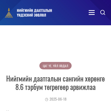
ЦАГ ҮЕ, ҮЙЛ ЯВДАЛ
Нийгмийн даатгалын сангийн хөрөнгө
8.6 тэрбум төгрөгөөр арвижлаа
2025-06-18