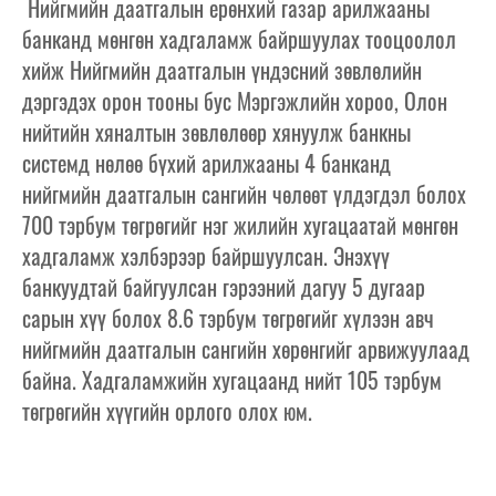
Нийгмийн даатгалын ерөнхий газар арилжааны
банканд мөнгөн хадгаламж байршуулах тооцоолол
хийж Нийгмийн даатгалын үндэсний зөвлөлийн
дэргэдэх орон тооны бус Мэргэжлийн хороо, Олон
нийтийн хяналтын зөвлөлөөр хянуулж банкны
системд нөлөө бүхий арилжааны 4 банканд
нийгмийн даатгалын сангийн чөлөөт үлдэгдэл болох
700 тэрбум төгрөгийг нэг жилийн хугацаатай мөнгөн
хадгаламж хэлбэрээр байршуулсан. Энэхүү
банкуудтай байгуулсан гэрээний дагуу 5 дугаар
сарын хүү болох 8.6 тэрбум төгрөгийг хүлээн авч
нийгмийн даатгалын сангийн хөрөнгийг арвижуулаад
байна. Хадгаламжийн хугацаанд нийт 105 тэрбум
төгрөгийн хүүгийн орлого олох юм.