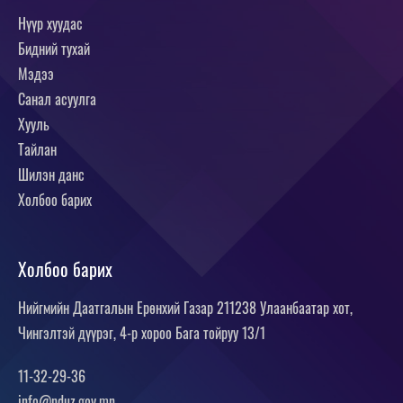
Нүүр хуудас
Бидний тухай
Мэдээ
Санал асуулга
Хууль
Тайлан
Шилэн данс
Холбоо барих
Холбоо барих
Нийгмийн Даатгалын Ерөнхий Газар 211238 Улаанбаатар хот,
Чингэлтэй дүүрэг, 4-р хороо Бага тойруу 13/1
11-32-29-36
info@nduz.gov.mn