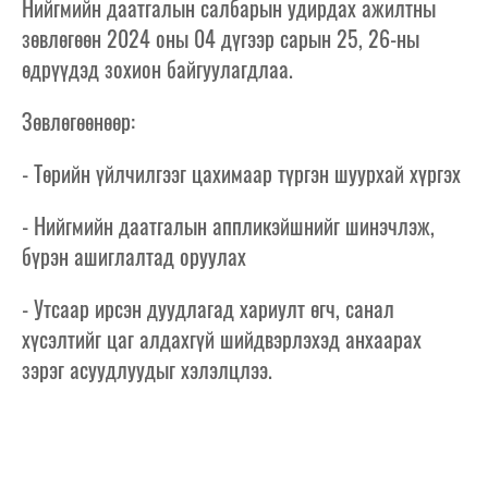
Нийгмийн даатгалын салбарын удирдах ажилтны
зөвлөгөөн 2024 оны 04 дүгээр сарын 25, 26-ны
өдрүүдэд зохион байгуулагдлаа.
Зөвлөгөөнөөр:
- Төрийн үйлчилгээг цахимаар түргэн шуурхай хүргэх
- Нийгмийн даатгалын аппликэйшнийг шинэчлэж,
бүрэн ашиглалтад оруулах
- Утсаар ирсэн дуудлагад хариулт өгч, санал
хүсэлтийг цаг алдахгүй шийдвэрлэхэд анхаарах
зэрэг асуудлуудыг хэлэлцлээ.