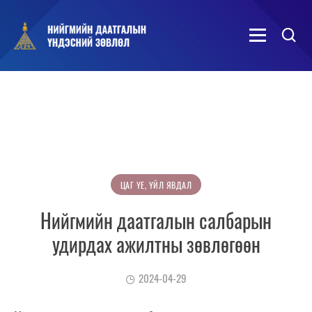
ЦАГ ҮЕ, ҮЙЛ ЯВДАЛ
Нийгмийн даатгалын салбарын
удирдах ажилтны зөвлөгөөн
2024-04-29