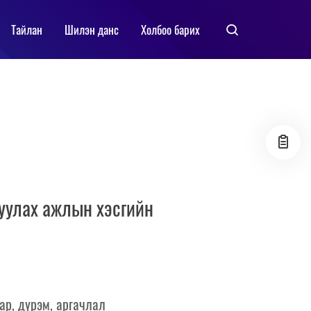
Тайлан
Шилэн данс
Холбоо барих
руулах ажлын хэсгийн
ар, дүрэм, аргачлал