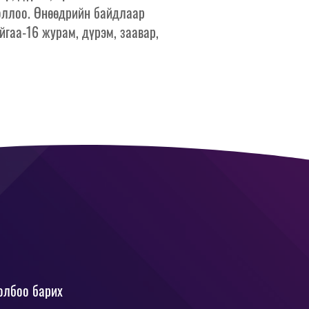
оллоо. Өнөөдрийн байдлаар
йгаа-16 журам, дүрэм, заавар,
олбоо барих