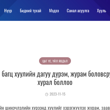
Нүүр
Бидний тухай
Мэдээ
Санал асуулга
Хууль
ЦАГ ҮЕ, ҮЙЛ ЯВДАЛ
багц хуулийн дагуу дүрэм, журам боловс
хурал боллоо
2023-11-15
йн шинэчлэлийн хүрээнд хуулийг хэрэгжүүлэх журам, заав