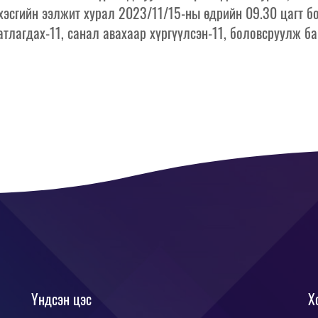
эсгийн ээлжит хурал 2023/11/15-ны өдрийн 09.30 цагт б
атлагдах-11, санал авахаар хүргүүлсэн-11, боловсруулж ба
Үндсэн цэс
Х