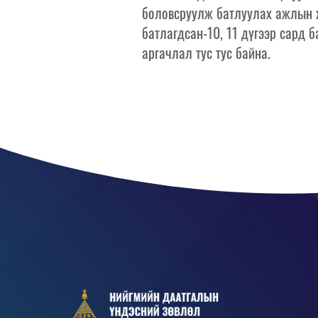
боловсруулж батлуулах ажлын х
батлагдсан-10, 11 дүгээр сард б
аргачлал тус тус байна.