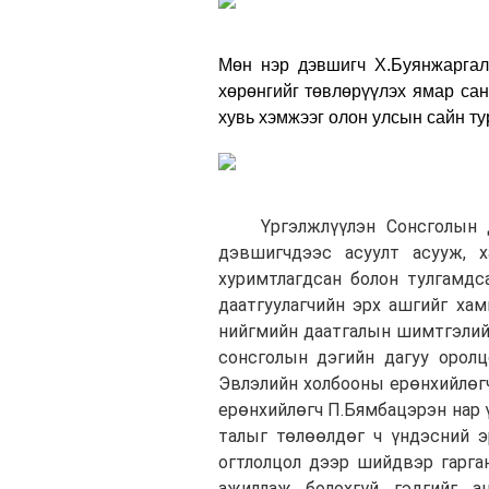
Мөн нэр дэвшигч Х.Буянжаргал
хөрөнгийг төвлөрүүлэх ямар са
хувь хэмжээг олон улсын сайн т
Үргэлжлүүлэн Сонсголын д
дэвшигчдээс асуулт асууж, х
хуримтлагдсан болон тулгамдс
даатгуулагчийн эрх ашгийг хам
нийгмийн даатгалын шимтгэлийг
с
онсголын дэгийн дагуу оролц
Эвлэлийн холбооны ерөнхийлөг
ерөнхийлөгч П.Бямбацэрэн нар 
талыг төлөөлдөг ч үндэсний э
огтлолцол дээр шийдвэр гарган
ажиллаж болохгүй гэдгийг а