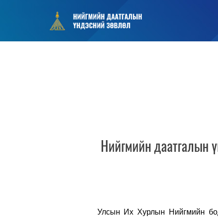
Нийгмийн даатгалын ү
Улсын Их Хурлын Нийгмийн бод