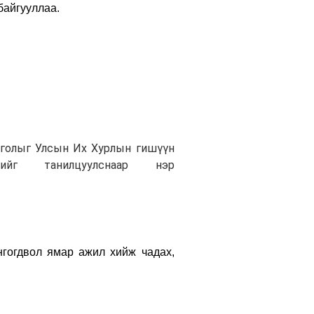
байгууллаа.
сголыг Улсын Их Хурлын гишүүн
ийг танилцуулснаар нэр
гогдвол ямар ажил хийж чадах,