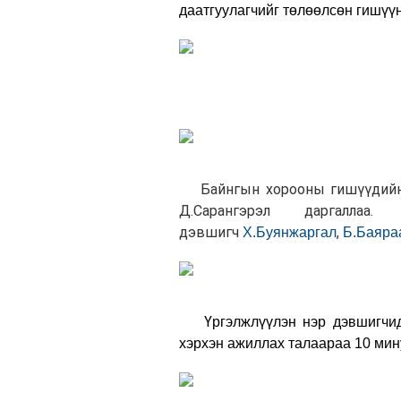
даатгуулагчийг төлөөлсөн гишүүн
Байнгын хорооны гишүүдийн
Д.Сарангэрэл даргалла
дэвшигч
,
Х.Буянжаргал
Б.Баяра
Үргэлжлүүлэн нэр дэвшигчид Н
хэрхэн ажиллах талаараа 10 мин