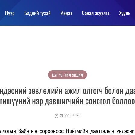
Нүүр
Бидний тухай
Мэдээ
Санал асуулга
Хууль
ЦАГ ҮЕ, ҮЙЛ ЯВДАЛ
ндэсний зөвлөлийн ажил олгогч болон даа
гишүүний нэр дэвшигчийн сонсгол боллоо
2022-04-20
логын байнгын хорооноос Нийгмийн даатгалын үндэсни