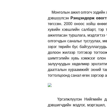
Монголын ажил олгогч эздийн х
дэвшүүлсэн
Рэнцэндорж овогт
төгссөн. 2000 оноос хойш өнөө
хувийн хэвшлийн салбарт, тэр 
ажилласан туршлага, мэдлэгтээ 
олгогчдын саналыг тусгуулах, 
зэрэг төрийн бус байгууллагуу
долоон жилээр тэтгэвэр тогтоо
шимтгэлийн хувь хэмжээг олон
залуучуудын хөдөлмөр эрхлэлт
даатгалын хураамжийг эхний та
тогтолцоонд санал өгөх зэргээр 
Үргэлжлүүлэн Нийгмийн даатг
дэвшигчдийн мэдлэг, мэргэшил, 