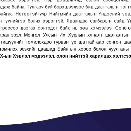
аж байна. Тулгарч буй бэрхшээлээс бид даатгалын тогто
байгаа. Нөгөөтэйгүүр Нийгмийн даатгалын Үндэсний зө
н, үүнийгээ болих хэрэгтэй. Яваандаа салбарын сайд Ү
троосоо даргаа сонгодог байх нь зөв хэмээлээ.
Сонсго
Сарангэрэл Монгол Улсын Их Хурлын хяналт шалгалтын
 гишүүнийг томилохдоо гурван үе шаттайгаар сонгон ша
томилох эсэхийг цаашид Байнгын хороо болон чуулганы 
Х-ын Хэвлэл мэдээлэл, олон нийттэй харилцах хэлтсээ