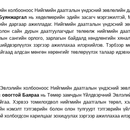
 холбооноос Нийгмийн даатгалын үндэсний зөвлөлийн да
Буянжаргал
нь хөдөлмөрийн эдийн засагч мэргэжилтэй, 
ийн даргаар ажилладаг. Нийгмийн даатгалын үндэсний зө
олон сайн дурын даатгуулагчдыг төлөөлж нийгмийн даат
лын сангийн орлого, зарлагын байдалд хөндлөнгийн хянал
шийдвэрлүүлэх зэргээр ажиллахаа илэрхийлэв. Тэрбээр 
йгаад алдсан мөнгөн хөрөнгийг төвлөрүүлэх талаар идэвхи
элийн холбооноос Нийгмийн даатгалын үндэсний зөвлө
 овогтой Баяраа
нь Төмөр замчдын Үйлдвэрчний Эвлэлий
гаа. Хэрвээ томилогдвол нийгмийн даатгалын төрөл, хэ
вийн нэмэлт тэтгэврийн болон олон тулгуурт тэтгэврийн ү
эй холбогдсон харилцааг зохицуулах зэргээр ажиллахаа илэ