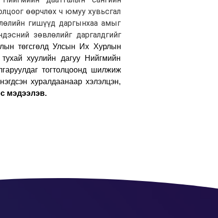
лцоог өөрчлөх ч юмуу хувьсгал
влөлийн гишүүд даргынхаа амыг
ндэсний зөвлөлийг даргалдгийг
лын төгсгөлд Улсын Их Хурлын
 тухай хуулийн дагуу Нийгмийн
лгаруулдаг тогтолцоонд шилжиж
нэгдсэн хуралдаанаар хэлэлцэн,
с мэдээлэв.