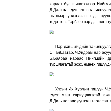
хараат бус шинжээчээр Нийгми
Д.Далхжав дүгнэлтээ танилцуулла
нь ямар үндэслэлээр дэвшүүлс
тодотгов. Тэрбээр нэр дэвшигч т
Нэр дэвшигчдийн танилцуулга,
С.Ганбаатар, Ч.Ундрам нар асуу
Б.Баяраа нараас Нийгмийн да
туршлагатай эсэх, өмнөх гишүүди
Улсын Их Хурлын гишүүн Ч.Унд
гэдэг маш хариуцлагатай ажи
Д.Далхжаваас дүгнэлт гаргасанта