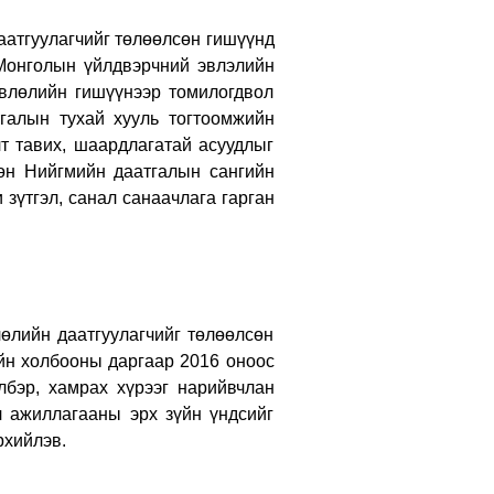
атгуулагчийг төлөөлсөн гишүүнд
Монголын үйлдвэрчний эвлэлийн
влөлийн гишүүнээр томилогдвол
галын тухай хууль тогтоомжийн
т тавих, шаардлагатай асуудлыг
мөн Нийгмийн даатгалын сангийн
 зүтгэл, санал санаачлага гарган
лийн даатгуулагчийг төлөөлсөн
н холбооны даргаар 2016 оноос
лбэр, хамрах хүрээг нарийвчлан
йл ажиллагааны эрх зүйн үндсийг
рхийлэв.