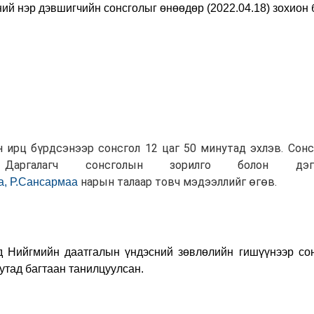
ий нэр дэвшигчийн сонсголыг өнөөдөр (2022.04.18) зохион 
 ирц бүрдсэнээр сонсгол 12 цаг 50 минутад эхлэв. Сон
а. Даргалагч сонсголын зорилго болон дэг
нарын талаар товч мэдээллийг өгөв.
а,
Р.Сансармаа
ийгмийн даатгалын үндэсний зөвлөлийн гишүүнээр сон
утад багтаан танилцуулсан.