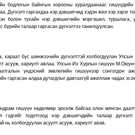
йн бодлогын байнгын хорооны хуралдаанаас гишүүдийн
а. Дүгнэлт гаргахдаа нэр дэвшигчид хэдэн жил хэр зэрэг т
эн болон тухайн нэр дэвшигчийн мэргэшил, туршлага, у
ус бүрийн талаар гаргасан дүгнэлтээ танилцуулсан.
 хараат бус шинжээчийн дүгнэлттэй холбогдуулан Улсын 
лт асууж, хариулт авлаа. Улсын Их Хурлын гишүүн М.Оюун
атгалын үндэсний зөвлөлийн гишүүнээр сонгогдон аж
йн гаргасан алдаа дутагдлыг давтахгүй ажиллаж чадах эсэх
рам гишүүн хөдөлмөр эрхэлж байгаа олон мянган даатгуу
л гэдгийг тодотгоод нэр дэвшигчдийн талаар дүгнэлт
й нь холбогдуулан асуулт асууж, хариулт авав.