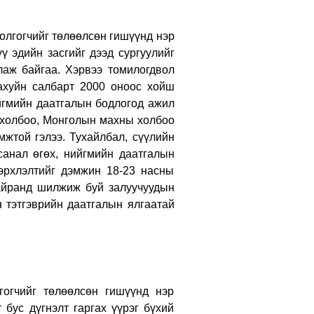
лгогчийг төлөөлсөн гишүүнд нэр
 эдийн засгийг дээд сургуулийг
лаж байгаа. Хэрвээ томилогдвол
 ахуйн салбарт 2000 оноос хойш
ийгмийн даатгалын бодлогод ажил
 холбоо, Монголын махны холбоо
жтой гэлээ. Тухайлбал, сүүлийн
санал өгөх, нийгмийн даатгалын
эрхлэлтийг дэмжин 18-23 насны
айранд шилжиж буй залуучуудын
 тэтгэврийн даатгалын ялгаатай
огчийг төлөөлсөн гишүүнд нэр
 бус дүгнэлт гаргах үүрэг бүхий