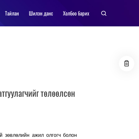
Тайлан
Шилэн данс
Холбоо барих
тгуулагчийг төлөөлсөн
й зөвлөлийн ажил олгогч болон