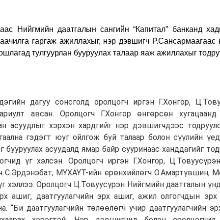
аас Нийгмийн даатгалын сангийн “Капитал” банканд хад
наачилга гаргаж ажиллахыг, нэр дэвшигч Р.Сансармаагаас
уршлагад тулгуурлан бууруулах талаар яаж ажиллахыг тодру
эгийн дагуу сонсголд оролцогч иргэн Г.Хонгор, Ц.Тов
ариулт авсан. Оролцогч Г.Хонгор өнгөрсөн хугацаан
ан асуудлыг хэрхэн хардгийг нэр дэвшигчдээс тодруул
гаална гэдэгт юуг ойлгож буй талаар болон сүүлийн үе
 бууруулах асуудалд ямар байр сууринаас ханддагийг тодр
огчид үг хэлсэн. Оролцогч иргэн Г.Хонгор, Ц.Товуусүр
ч С.Эрдэнэбат, МҮХАҮТ-ийн ерөнхийлөгч О.Амартүвшин, 
үг хэллээ. Оролцогч Ц.Товуусүрэн Нийгмийн даатгалын үн
рх ашиг, даатгуулагчийн эрх ашиг, ажил олгогчдын эрх
а. “Би даатгуулагчийн төлөөлөгч учир даатгуулагчийн эр
нхаарах хэрэгтэй. Нэр дэвшигчид болон оролцогчид