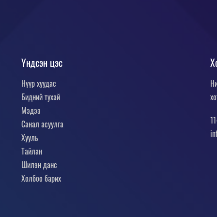
Үндсэн цэс
Х
Нүүр хуудас
Ни
Бидний тухай
хо
Мэдээ
11
Санал асуулга
in
Хууль
Тайлан
Шилэн данс
Холбоо барих