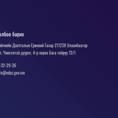
олбоо барих
йгмийн Даатгалын Ерөнхий Газар 211238 Улаанбаатар
т, Чингэлтэй дүүрэг, 4-р хороо Бага тойруу 13/1
-32-29-36
fo@nduz.gov.mn