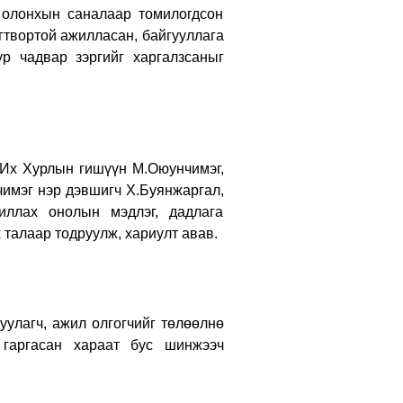
 олонхын саналаар томилогдсон
огтвортой ажилласан, байгууллага
р чадвар зэргийг харгалзсаныг
Их Хурлын гишүүн М.Оюунчимэг,
чимэг нэр дэвшигч Х.Буянжаргал,
иллах онолын мэдлэг, дадлага
 талаар тодруулж, хариулт авав.
лагч, ажил олгогчийг төлөөлнө
 гаргасан хараат бус шинжээч