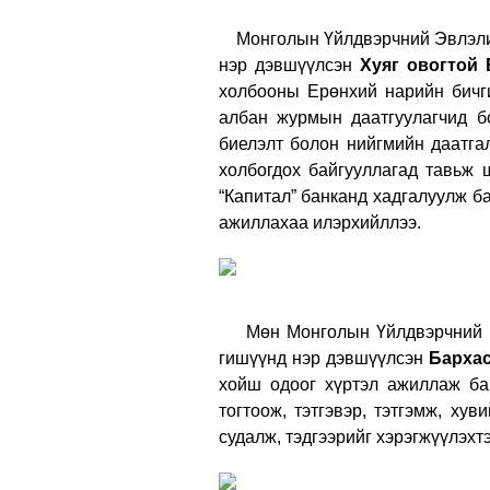
Монголын Үйлдвэрчний Эвлэлийн
нэр дэвшүүлсэн
Хуяг овогтой 
холбооны Ерөнхий нарийн бичг
албан журмын даатгуулагчид б
биелэлт болон нийгмийн даатга
холбогдох байгууллагад тавьж 
“Капитал” банканд хадгалуулж ба
ажиллахаа илэрхийллээ.
Мөн Монголын Үйлдвэрчний Эвл
гишүүнд нэр дэвшүүлсэн
Бархас
хойш одоог хүртэл ажиллаж бай
тогтоож, тэтгэвэр, тэтгэмж, ху
судалж, тэдгээрийг хэрэгжүүлэхт