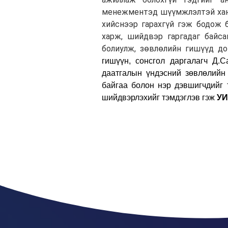
менежментэд шүүмжлэлтэй ханд
хийснээр гарахгүй гэж бодож 
харж, шийдвэр гаргадаг байса
болиулж, зөвлөлийн гишүүд до
гишүүн, сонсгол даргалагч Д.
даатгалын үндэсний зөвлөлийн
байгаа болон нэр дэвшигчдийг 
шийдвэрлэхийг тэмдэглэв гэж
УИ