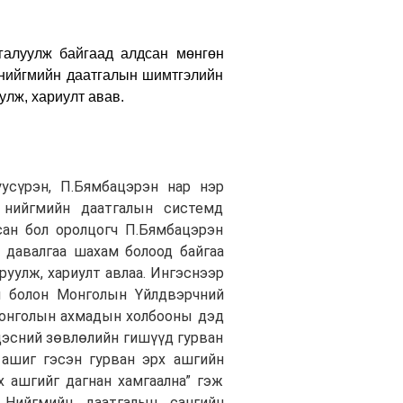
галуулж байгаад алдсан мөнгөн
 нийгмийн даатгалын шимтгэлийн
улж, хариулт авав.
уусүрэн, П.Бямбацэрэн нар нэр
д нийгмийн даатгалын системд
сан бол оролцогч П.Бямбацэрэн
д давалгаа шахам болоод байгаа
уулж, хариулт авлаа. Ингэснээр
эн болон Монголын Үйлдвэрчний
Монголын ахмадын холбооны дэд
дэсний зөвлөлийн гишүүд гурван
 ашиг гэсэн гурван эрх ашгийн
х ашгийг дагнан хамгаална” гэж
 Нийгмийн даатгалын сангийн