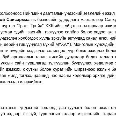
олбооноос Нийгмийн даатгалын үндэсний зөвлөлийн ажил о
ой Сансармаа
нь бизнесийн удирдлага мэргэжлээр Санхүү
г хүртэл “Траст Трейд” ХХК-ийн гүйцэтгэх захирлаар ажил
тусмаа эдийн засгийн тэргүүлэх салбар болох хөдөө аж
үндэслэн холбогдох хууль эрхзүйн актуудад санал өгөх, н
мөн өөрийн гишүүнчлэл бүхий МҮХАҮТ, Монголын хүнсчдийн
дын гишүүдийн мэдээлэл солилцох гүүр болж ажиллах болом
ж буй аргачлалыг таван жилийн дунджаар бодох талаар 
 улсын сайн туршлагад тулгуурлан бууруулах, хөдөлмөр 
ийг дэмжих, оюутны болон сурагчийн ширээнээс ажлын б
ван жилд тэглэх, цаашид нас насны хөдөлмөр эрхлэгчдийн
ажиллахаа илэрхийлэв.
алын үндэсний зөвлөлд даатгуулагч болон ажил олг
ур чадвар, ёс зүй, туршлагын талаар мэргэжлийн, хараат